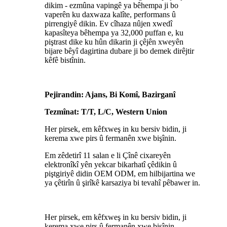
dikim - ezmûna vapingê ya bêhempa ji bo
vaperên ku daxwaza kalîte, performans û
pirrengiyê dikin. Ev cîhaza nûjen xwedî
kapasîteya bêhempa ya 32,000 puffan e, ku
piştrast dike ku hûn dikarin ji çêjên xweyên
bijare bêyî dagirtina dubare ji bo demek dirêjtir
kêfê bistînin.
Pejirandin: Ajans, Bi Komî, Bazirganî
Tezmînat: T/T, L/C, Western Union
Her pirsek, em kêfxweş in ku bersiv bidin, ji
kerema xwe pirs û fermanên xwe bişînin.
Em zêdetirî 11 salan e li Çînê cixareyên
elektronîkî yên yekcar bikarhatî çêdikin û
piştgiriyê didin OEM ODM, em hilbijartina we
ya çêtirîn û şirîkê karsaziya bi tevahî pêbawer in.
Her pirsek, em kêfxweş in ku bersiv bidin, ji
kerema xwe pirs û fermanên xwe bişînin.