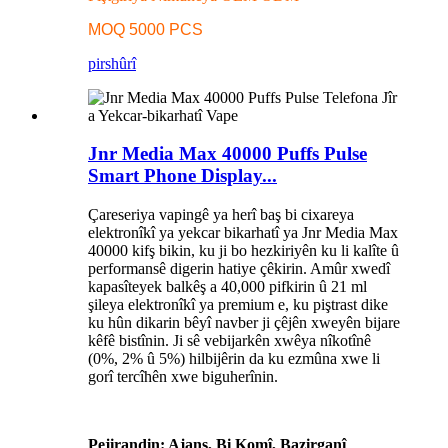
MOQ 5000 PCS
pirs
hûrî
Jnr Media Max 40000 Puffs Pulse
Smart Phone Display...
Çareseriya vapingê ya herî baş bi cixareya
elektronîkî ya yekcar bikarhatî ya Jnr Media Max
40000 kifş bikin, ku ji bo hezkiriyên ku li kalîte û
performansê digerin hatiye çêkirin. Amûr xwedî
kapasîteyek balkêş a 40,000 pifkirin û 21 ml
şileya elektronîkî ya premium e, ku piştrast dike
ku hûn dikarin bêyî navber ji çêjên xweyên bijare
kêfê bistînin. Ji sê vebijarkên xwêya nîkotînê
(0%, 2% û 5%) hilbijêrin da ku ezmûna xwe li
gorî tercîhên xwe biguherînin.
Pejirandin: Ajans, Bi Komî, Bazirganî