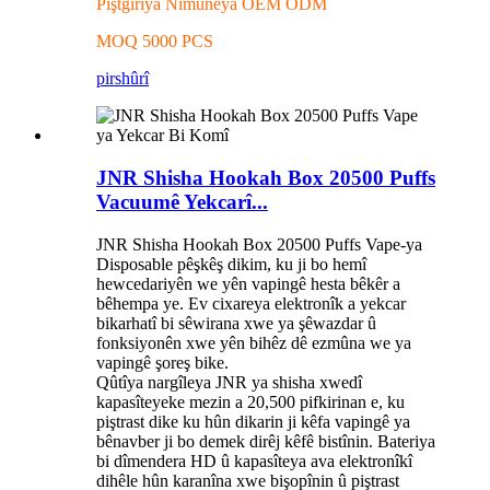
Piştgiriya Nimûneya OEM ODM
MOQ 5000 PCS
pirs
hûrî
JNR Shisha Hookah Box 20500 Puffs
Vacuumê Yekcarî...
JNR Shisha Hookah Box 20500 Puffs Vape-ya
Disposable pêşkêş dikim, ku ji bo hemî
hewcedariyên we yên vapingê hesta bêkêr a
bêhempa ye. Ev cixareya elektronîk a yekcar
bikarhatî bi sêwirana xwe ya şêwazdar û
fonksiyonên xwe yên bihêz dê ezmûna we ya
vapingê şoreş bike.
Qûtîya nargîleya JNR ya shisha xwedî
kapasîteyeke mezin a 20,500 pifkirinan e, ku
piştrast dike ku hûn dikarin ji kêfa vapingê ya
bênavber ji bo demek dirêj kêfê bistînin. Bateriya
bi dîmendera HD û kapasîteya ava elektronîkî
dihêle hûn karanîna xwe bişopînin û piştrast