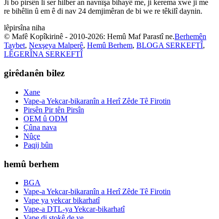
Ji bo pirsên li ser hilber an navnîşa bihayê me, ji kerema xwe ji me
re bihêlin û em ê di nav 24 demjimêran de bi we re têkilî daynin.
lêpirsîna niha
© Mafê Kopîkirinê - 2010-2026: Hemû Maf Parastî ne.
Berhemên
Taybet
,
Nexşeya Malperê
,
Hemû Berhem
,
BLOGA SERKEFTÎ
,
LÊGERÎNA SERKEFTÎ
girêdanên bilez
Xane
Vape-a Yekcar-bikaranîn a Herî Zêde Tê Firotin
Pirsên Pir tên Pirsîn
OEM û ODM
Çûna nava
Nûçe
Paqij bûn
hemû berhem
BGA
Vape-a Yekcar-bikaranîn a Herî Zêde Tê Firotin
Vape ya yekcar bikarhatî
Vape-a DTL-ya Yekcar-bikarhatî
Vape di stokê de ye