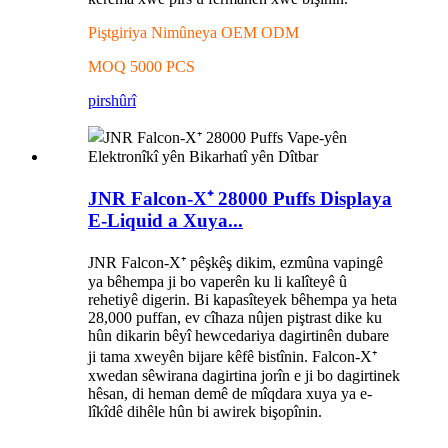
Piştgiriya Nimûneya OEM ODM
MOQ 5000 PCS
pirs
hûrî
JNR Falcon-X⁺ 28000 Puffs Displaya
E-Liquid a Xuya...
JNR Falcon-X⁺ pêşkêş dikim, ezmûna vapingê
ya bêhempa ji bo vaperên ku li kalîteyê û
rehetiyê digerin. Bi kapasîteyek bêhempa ya heta
28,000 puffan, ev cîhaza nûjen piştrast dike ku
hûn dikarin bêyî hewcedariya dagirtinên dubare
ji tama xweyên bijare kêfê bistînin. Falcon-X⁺
xwedan sêwirana dagirtina jorîn e ji bo dagirtinek
hêsan, di heman demê de mîqdara xuya ya e-
lîkîdê dihêle hûn bi awirek bişopînin.