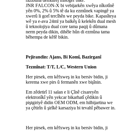
razîbûna demdirêj misoger bike.
JNR FALCON-X bi vebijarkên xwêya nîkotînê
yên 0%, 2% û 5% tê da ku ezmûnek vapingê ya
xwerû li gorî tercîhên we peyda bike. Kapasîteya
wê ya e-ava 24ml ya balkêş û kelekên dual mesh
û teknolojiya dual core tama paqij û dûmana
nerm peyda dikin, dihêle hûn di ezmûna tama
bêhempa de kêfê bikin.
Pejirandin: Ajans, Bi Komî, Bazirganî
Tezmînat: T/T, L/C, Western Union
Her pirsek, em kêfxweş in ku bersiv bidin, ji
kerema xwe pirs û fermanên xwe bişînin.
Em zêdetirî 11 salan e li Çînê cixareyên
elektronîkî yên yekcar bikarhatî çêdikin û
piştgiriyê didin OEM ODM, em hilbijartina we
ya çêtirîn û şirîkê karsaziya bi tevahî pêbawer in.
Her pirsek, em kêfxweş in ku bersiv bidin, ji