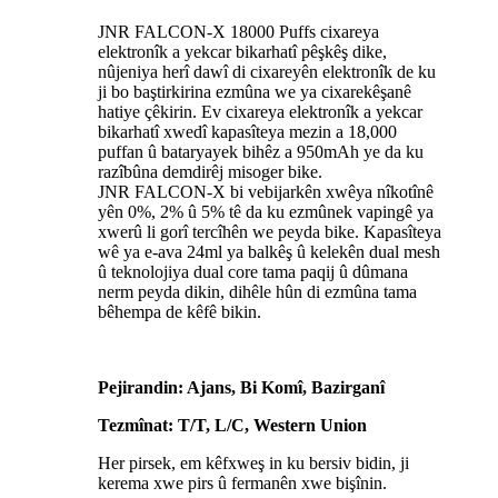
JNR FALCON-X 18000 Puffs cixareya
elektronîk a yekcar bikarhatî pêşkêş dike,
nûjeniya herî dawî di cixareyên elektronîk de ku
ji bo baştirkirina ezmûna we ya cixarekêşanê
hatiye çêkirin. Ev cixareya elektronîk a yekcar
bikarhatî xwedî kapasîteya mezin a 18,000
puffan û bataryayek bihêz a 950mAh ye da ku
razîbûna demdirêj misoger bike.
JNR FALCON-X bi vebijarkên xwêya nîkotînê
yên 0%, 2% û 5% tê da ku ezmûnek vapingê ya
xwerû li gorî tercîhên we peyda bike. Kapasîteya
wê ya e-ava 24ml ya balkêş û kelekên dual mesh
û teknolojiya dual core tama paqij û dûmana
nerm peyda dikin, dihêle hûn di ezmûna tama
bêhempa de kêfê bikin.
Pejirandin: Ajans, Bi Komî, Bazirganî
Tezmînat: T/T, L/C, Western Union
Her pirsek, em kêfxweş in ku bersiv bidin, ji
kerema xwe pirs û fermanên xwe bişînin.