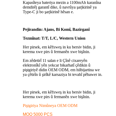
Kapasîteya bateriya mezin a 1100mAh karanîna
demdirêj garantî dike, û navrûya şarjkirinê ya
Type-C ji bo şarjkirinê hêsan e.
Pejirandin: Ajans, Bi Komî, Bazirganî
Tezmînat: T/T, L/C, Western Union
Her pirsek, em kêfxweş in ku bersiv bidin, ji
kerema xwe pirs û fermanên xwe bişînin.
Em zêdetirî 11 salan e li Çînê cixareyên
elektronîkî yên yekcar bikarhatî çêdikin û
piştgiriyê didin OEM ODM, em hilbijartina we
ya çêtirîn û şirîkê karsaziya bi tevahî pêbawer in.
Her pirsek, em kêfxweş in ku bersiv bidin, ji
kerema xwe pirs û fermanên xwe bişînin.
Piştgiriya Nimûneya OEM ODM
MOQ 5000 PCS