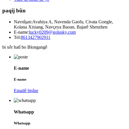
paqij bûn
Navnîşan:
Avahiya A, Navenda Gaofu, Civata Gongle,
Kolana Xixiang, Navçeya Baoan, Bajarê Shenzhen
E-name:
lucky0209@golusky.com
Tel:
8613427902911
bi xêr hatî bo Blongangê
E-name
E-name
Emailê bişîne
Whatsapp
Whatsapp