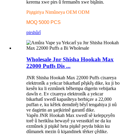
kerema xwe pirs û fermanên xwe bişînin.
Piştgiriya Nimûneya OEM ODM
MOQ 5000 PCS
pirs
hûrî
Wholesale Jnr Shisha Hookah Max
22000 Puffs Dis ...
JNR Shisha Hookah Max 22000 Puffs cixareya
elektronîk a yekcar bikarhatî pêşkêş dike, ku ji bo
kesên ku li ezmûnek bêhempa digerin vebijarka
dawîn e. Ev cixareya elektronîk a yekcar
bikarhatî xwedî kapasîteya berbiçav a 22,000
puffan e, ku kêfek demdirêj bêyî tengahiya ji nû
ve dagirtin an şarjkirinê garantî dike.
Vapên JNR Hookah Max xwedî sê kelepçeyên
torê û herikîna hewayê ya verastkirî ne da ku
ezmûnek ji pişikê heta pişikê peyda bikin ku
dûmanek mezin û kişandinek têrker çêdike.