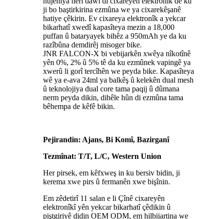
nûjeniya herî dawî di cixareyên elektronîk de ku
ji bo baştirkirina ezmûna we ya cixarekêşanê
hatiye çêkirin. Ev cixareya elektronîk a yekcar
bikarhatî xwedî kapasîteya mezin a 18,000
puffan û bataryayek bihêz a 950mAh ye da ku
razîbûna demdirêj misoger bike.
JNR FALCON-X bi vebijarkên xwêya nîkotînê
yên 0%, 2% û 5% tê da ku ezmûnek vapingê ya
xwerû li gorî tercîhên we peyda bike. Kapasîteya
wê ya e-ava 24ml ya balkêş û kelekên dual mesh
û teknolojiya dual core tama paqij û dûmana
nerm peyda dikin, dihêle hûn di ezmûna tama
bêhempa de kêfê bikin.
Pejirandin: Ajans, Bi Komî, Bazirganî
Tezmînat: T/T, L/C, Western Union
Her pirsek, em kêfxweş in ku bersiv bidin, ji
kerema xwe pirs û fermanên xwe bişînin.
Em zêdetirî 11 salan e li Çînê cixareyên
elektronîkî yên yekcar bikarhatî çêdikin û
piştgiriyê didin OEM ODM, em hilbijartina we