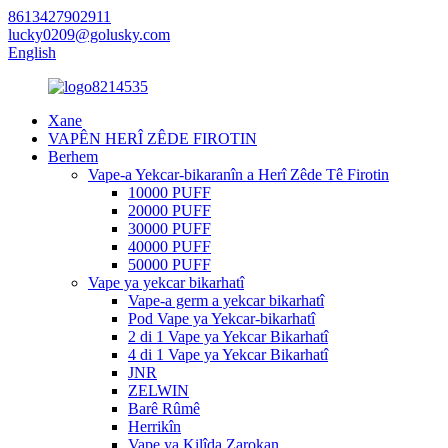
8613427902911
lucky0209@golusky.com
English
Xane
VAPÊN HERÎ ZÊDE FIROTIN
Berhem
Vape-a Yekcar-bikaranîn a Herî Zêde Tê Firotin
10000 PUFF
20000 PUFF
30000 PUFF
40000 PUFF
50000 PUFF
Vape ya yekcar bikarhatî
Vape-a germ a yekcar bikarhatî
Pod Vape ya Yekcar-bikarhatî
2 di 1 Vape ya Yekcar Bikarhatî
4 di 1 Vape ya Yekcar Bikarhatî
JNR
ZELWIN
Barê Rûmê
Herrikîn
Vape ya Kilîda Zarokan