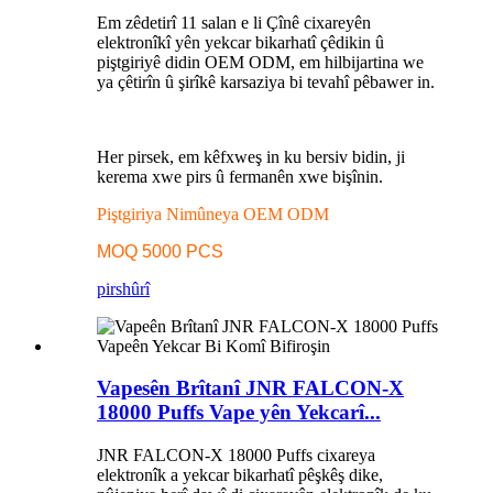
Em zêdetirî 11 salan e li Çînê cixareyên
elektronîkî yên yekcar bikarhatî çêdikin û
piştgiriyê didin OEM ODM, em hilbijartina we
ya çêtirîn û şirîkê karsaziya bi tevahî pêbawer in.
Her pirsek, em kêfxweş in ku bersiv bidin, ji
kerema xwe pirs û fermanên xwe bişînin.
Piştgiriya Nimûneya OEM ODM
MOQ 5000 PCS
pirs
hûrî
Vapesên Brîtanî JNR FALCON-X
18000 Puffs Vape yên Yekcarî...
JNR FALCON-X 18000 Puffs cixareya
elektronîk a yekcar bikarhatî pêşkêş dike,