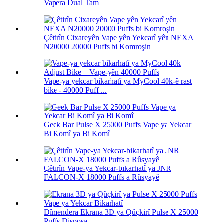
Vapera Dual Tam
Çêtirîn Cixareyên Vape yên Yekcarî yên NEXA
N20000 20000 Puffs bi Komroşin
Vape-ya yekcar bikarhatî ya MyCool 40k-ê rast
bike - 40000 Puff ...
Geek Bar Pulse X 25000 Puffs Vape ya Yekcar
Bi Komî ya Bi Komî
Çêtirîn Vape-ya Yekcar-bikarhatî ya JNR
FALCON-X 18000 Puffs a Rûsyayê
Dîmendera Ekrana 3D ya Qûçkirî Pulse X 25000
Puffs Disposa...