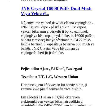
JNR Crystal 16000 Puffs Dual Mesh
V-ya Yekcarî...
Nûjeniya me ya herî dawî di cîhana vapingê de -
JNR Crystal Vape - pêşkêş dikin! Ev vape-a
yekcar-bikaranîn a pêşkeftî ji bo ku ezmûnek
vapingê ya bêhempa peyda bike, bi 16000 pufên
buhara tamxweş hatiye sêwirandin. Bi 22 ml e-
lîkîd a berfireh û kapasîteya bateriya 850 mAh ya
balkêş, JNR Crystal Vape bê guman dê
vapingerên herî jîr jî têr bike.
Pejirandin: Ajans, Bi Komî, Bazirganî
Tezmînat: T/T, L/C, Western Union
Her pirsek, em kêfxweş in ku bersiv bidin, ji
kerema xwe pirs û fermanên xwe bişînin.
Em zêdetirî 11 salan e li Çînê cixareyên
elektronîkî yên yekcar bikarhatî çêdikin û
piştgiriyê didin OEM ODM, em hilbijartina we