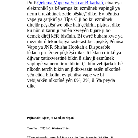
Puffs
Qelema Vape ya Yekcar Bikarhatî
, cixareya
elektronîkî ya bêhempa ku ezmûnek vapingê ya
nerm û razîbûnek zêde pêşkêşî dike. Ev pênûsa
vape ya şarjkirî ya Tîpa-C ji bo ku ezmûnek
dirêjtir pêşkêşî we bike hatî çêkirin, piştrast dike
ku hûn dikarin ji tamên xweyên bijare ji bo
demek dirêj kêfê bistînin. Bi ewrê buhara xwe ya
mezintir û teknolojiya rasterast-ber-pişikê, Pênûsa
Vape ya JNR Shisha Hookah a Disposable
lêdana pir têrker pêşkêşî dike. Ji lêdana qirikê ya
dijwar xatirxwestinê bikin û silav ji ezmûnek
vapingê ya nermtir re bikin. Çi hûn vebijarkek bê
nîkotîn tercîh bikin an jî dixwazin astên nîkotînê
yên cûda bikolin, ev pênûsa vape we bi
vebijarkên nîkotînê yên 0%, 2%, û 5% peyda
dike.
Pejirandin: Ajans, Bi Komî, Bazirganî
Tezmînat: T/T, L/C, Western Union