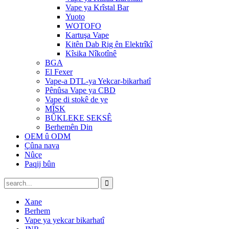
Vape ya Krîstal Bar
Yuoto
WOTOFO
Kartuşa Vape
Kitên Dab Rig ên Elektrîkî
Kîsika Nîkotînê
BGA
El Fexer
Vape-a DTL-ya Yekcar-bikarhatî
Pênûsa Vape ya CBD
Vape di stokê de ye
MÎSK
BÛKLEKE SEKSÊ
Berhemên Din
OEM û ODM
Çûna nava
Nûçe
Paqij bûn
Xane
Berhem
Vape ya yekcar bikarhatî