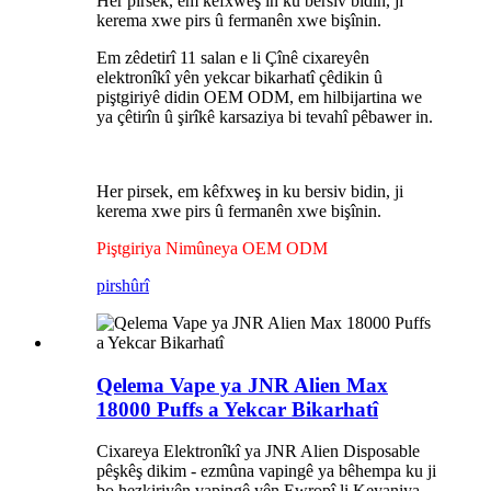
Her pirsek, em kêfxweş in ku bersiv bidin, ji
kerema xwe pirs û fermanên xwe bişînin.
Em zêdetirî 11 salan e li Çînê cixareyên
elektronîkî yên yekcar bikarhatî çêdikin û
piştgiriyê didin OEM ODM, em hilbijartina we
ya çêtirîn û şirîkê karsaziya bi tevahî pêbawer in.
Her pirsek, em kêfxweş in ku bersiv bidin, ji
kerema xwe pirs û fermanên xwe bişînin.
Piştgiriya Nimûneya OEM ODM
pirs
hûrî
Qelema Vape ya JNR Alien Max
18000 Puffs a Yekcar Bikarhatî
Cixareya Elektronîkî ya JNR Alien Disposable
pêşkêş dikim - ezmûna vapingê ya bêhempa ku ji
bo hezkiriyên vapingê yên Ewropî li Keyaniya