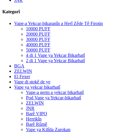
JNR
Kategorî
Vape-a Yekcar-bikaranîn a Herî Zêde Tê Firotin
10000 PUFF
20000 PUFF
30000 PUFF
40000 PUFF
50000 PUFF
4 di 1 Vape ya Yekcar Bikarhatî
2 di 1 Vape ya Yekcar Bikarhatî
BGA
ZELWIN
El Fexer
Vape di stokê de ye
Vape ya yekcar bikarhatî
Vape-a germ a yekcar bikarhatî
Pod Vape ya Yekcar-bikarhatî
ZELWIN
JNR
Barê VIPO
Herrikîn
Barê Rûmê
Vape ya Kilîda Zarokan