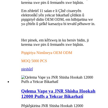
kerema xwe pirs û fermanên xwe bişînin.
Em zêdetirî 11 salan e li Çînê cixareyên
elektronîkî yên yekcar bikarhatî çêdikin û
piştgiriyê didin OEM ODM, em hilbijartina we
ya çêtirîn û şirîkê karsaziya bi tevahî pêbawer in.
Her pirsek, em kêfxweş in ku bersiv bidin, ji
kerema xwe pirs û fermanên xwe bişînin.
Piştgiriya Nimûneya OEM ODM
MOQ 5000 PCS
pirs
hûrî
Qelema Vape ya JNR Shisha Hookah
12000 Puffs a Yekcar Bikarhatî
Pêşkêşkirina JNR Shisha Hookah 12000