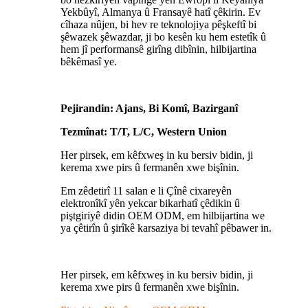
Yekbûyî, Almanya û Fransayê hatî çêkirin. Ev
cîhaza nûjen, bi hev re teknolojiya pêşkeftî bi
şêwazek şêwazdar, ji bo kesên ku hem estetîk û
hem jî performansê girîng dibînin, hilbijartina
bêkêmasî ye.
Pejirandin: Ajans, Bi Komî, Bazirganî
Tezmînat: T/T, L/C, Western Union
Her pirsek, em kêfxweş in ku bersiv bidin, ji
kerema xwe pirs û fermanên xwe bişînin.
Em zêdetirî 11 salan e li Çînê cixareyên
elektronîkî yên yekcar bikarhatî çêdikin û
piştgiriyê didin OEM ODM, em hilbijartina we
ya çêtirîn û şirîkê karsaziya bi tevahî pêbawer in.
Her pirsek, em kêfxweş in ku bersiv bidin, ji
kerema xwe pirs û fermanên xwe bişînin.