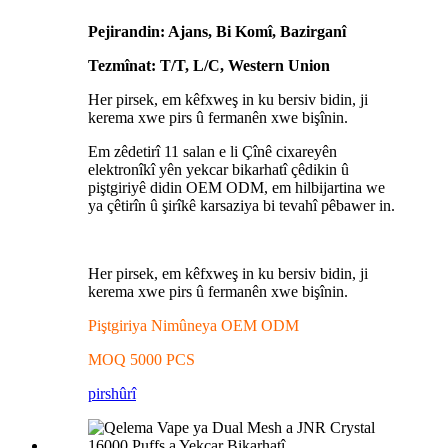
Pejirandin: Ajans, Bi Komî, Bazirganî
Tezmînat: T/T, L/C, Western Union
Her pirsek, em kêfxweş in ku bersiv bidin, ji
kerema xwe pirs û fermanên xwe bişînin.
Em zêdetirî 11 salan e li Çînê cixareyên
elektronîkî yên yekcar bikarhatî çêdikin û
piştgiriyê didin OEM ODM, em hilbijartina we
ya çêtirîn û şirîkê karsaziya bi tevahî pêbawer in.
Her pirsek, em kêfxweş in ku bersiv bidin, ji
kerema xwe pirs û fermanên xwe bişînin.
Piştgiriya Nimûneya OEM ODM
MOQ 5000 PCS
pirs
hûrî