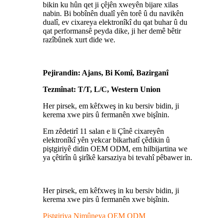
bikin ku hûn qet ji çêjên xweyên bijare xilas
nabin. Bi bobînên dualî yên torê û du navikên
dualî, ev cixareya elektronîkî du qat buhar û du
qat performansê peyda dike, ji her demê bêtir
razîbûnek xurt dide we.
Pejirandin: Ajans, Bi Komî, Bazirganî
Tezmînat: T/T, L/C, Western Union
Her pirsek, em kêfxweş in ku bersiv bidin, ji
kerema xwe pirs û fermanên xwe bişînin.
Em zêdetirî 11 salan e li Çînê cixareyên
elektronîkî yên yekcar bikarhatî çêdikin û
piştgiriyê didin OEM ODM, em hilbijartina we
ya çêtirîn û şirîkê karsaziya bi tevahî pêbawer in.
Her pirsek, em kêfxweş in ku bersiv bidin, ji
kerema xwe pirs û fermanên xwe bişînin.
Piştgiriya Nimûneya OEM ODM