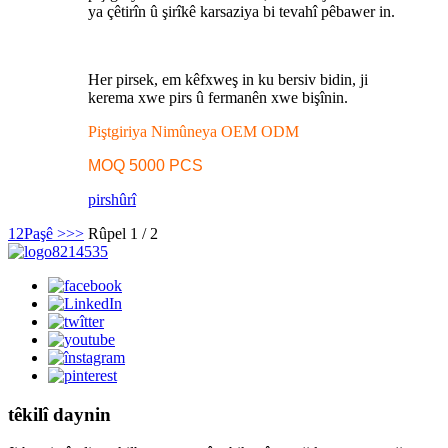
ya çêtirîn û şirîkê karsaziya bi tevahî pêbawer in.
Her pirsek, em kêfxweş in ku bersiv bidin, ji
kerema xwe pirs û fermanên xwe bişînin.
Piştgiriya Nimûneya OEM ODM
MOQ 5000 PCS
pirs
hûrî
1
2
Paşê >
>>
Rûpel 1 / 2
têkilî daynin