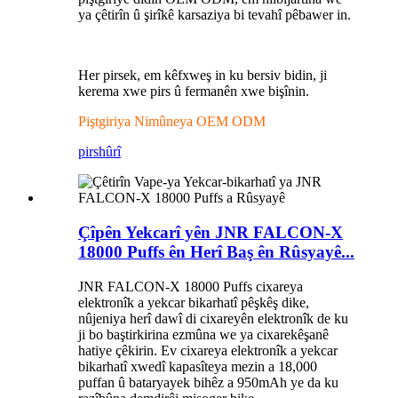
ya çêtirîn û şirîkê karsaziya bi tevahî pêbawer in.
Her pirsek, em kêfxweş in ku bersiv bidin, ji
kerema xwe pirs û fermanên xwe bişînin.
Piştgiriya Nimûneya OEM ODM
pirs
hûrî
Çîpên Yekcarî yên JNR FALCON-X
18000 Puffs ên Herî Baş ên Rûsyayê...
JNR FALCON-X 18000 Puffs cixareya
elektronîk a yekcar bikarhatî pêşkêş dike,
nûjeniya herî dawî di cixareyên elektronîk de ku
ji bo baştirkirina ezmûna we ya cixarekêşanê
hatiye çêkirin. Ev cixareya elektronîk a yekcar
bikarhatî xwedî kapasîteya mezin a 18,000
puffan û bataryayek bihêz a 950mAh ye da ku