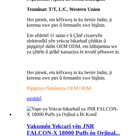
Tezmînat: T/T, L/C, Western Union
Her pirsek, em kêfxweş in ku bersiv bidin, ji
kerema xwe pirs û fermanên xwe bişînin.
Em zêdetirî 11 salan e li Çînê cixareyên
elektronîkî yên yekcar bikarhatî çêdikin û
piştgiriyê didin OEM ODM, em hilbijartina we
ya çêtirîn û şirîkê karsaziya bi tevahî pêbawer in.
Her pirsek, em kêfxweş in ku bersiv bidin, ji
kerema xwe pirs û fermanên xwe bişînin.
Piştgiriya Nimûneya OEM ODM
pirs
hûrî
Vakumên Yekcarî yên JNR
FALCON-X 18000 Puffs ên Orjînal...