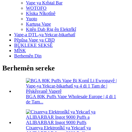
Vape ya Krîstal Bar
WOTOFO
Kîsika Nîkotînê
Yuoto
Kartuşa Vape
Kitên Dab Rig ên Elektrîkî
Vape-a DTL-ya Yekcar-bikarhatî
Pênûsa Vape ya CBD
BÛKLEKE SEKSÊ
MÎSK
Berhemên Din
Berhemên sereke
BGA 80K Puffs Vape Wholesale Europe | 4 di 1
de Tam...
Cixareya Elektronîkî ya Yekcarî ya