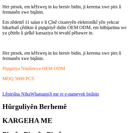
Her pirsek, em kêfxweş in ku bersiv bidin, ji kerema xwe pirs û
fermanên xwe bişînin.
Em zêdetirî 11 salan e li Çînê cixareyên elektronîkî yên yekcar
bikarhatî çêdikin û piştgiriyê didin OEM ODM, em hilbijartina we
ya çêtirîn û şirîkê karsaziya bi tevahî pêbawer in.
Her pirsek, em kêfxweş in ku bersiv bidin, ji kerema xwe pirs û
fermanên xwe bişînin.
Piştgiriya Nimûneya OEM ODM
MOQ 5000 PCS
Lêpirsîna Niha
Whatsapp
Ji me re e-nameyek bişînin
Hûrguliyên Berhemê
KARGEHA ME