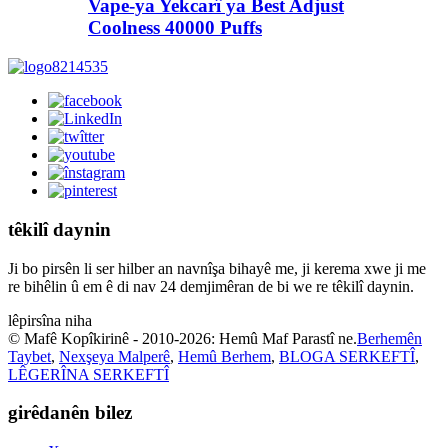
Vape-ya Yekcarî ya Best Adjust
Coolness 40000 Puffs
têkilî daynin
Ji bo pirsên li ser hilber an navnîşa bihayê me, ji kerema xwe ji me
re bihêlin û em ê di nav 24 demjimêran de bi we re têkilî daynin.
lêpirsîna niha
© Mafê Kopîkirinê - 2010-2026: Hemû Maf Parastî ne.
Berhemên
Taybet
,
Nexşeya Malperê
,
Hemû Berhem
,
BLOGA SERKEFTÎ
,
LÊGERÎNA SERKEFTÎ
girêdanên bilez