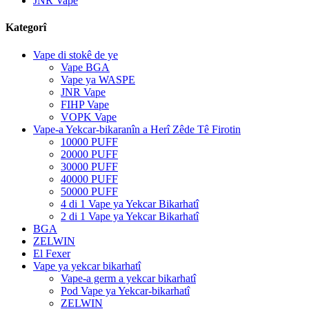
JNR Vape
Kategorî
Vape di stokê de ye
Vape BGA
Vape ya WASPE
JNR Vape
FIHP Vape
VOPK Vape
Vape-a Yekcar-bikaranîn a Herî Zêde Tê Firotin
10000 PUFF
20000 PUFF
30000 PUFF
40000 PUFF
50000 PUFF
4 di 1 Vape ya Yekcar Bikarhatî
2 di 1 Vape ya Yekcar Bikarhatî
BGA
ZELWIN
El Fexer
Vape ya yekcar bikarhatî
Vape-a germ a yekcar bikarhatî
Pod Vape ya Yekcar-bikarhatî
ZELWIN