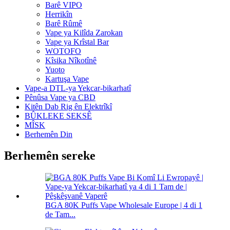
Barê VIPO
Herrikîn
Barê Rûmê
Vape ya Kilîda Zarokan
Vape ya Krîstal Bar
WOTOFO
Kîsika Nîkotînê
Yuoto
Kartuşa Vape
Vape-a DTL-ya Yekcar-bikarhatî
Pênûsa Vape ya CBD
Kitên Dab Rig ên Elektrîkî
BÛKLEKE SEKSÊ
MÎSK
Berhemên Din
Berhemên sereke
BGA 80K Puffs Vape Wholesale Europe | 4 di 1
de Tam...