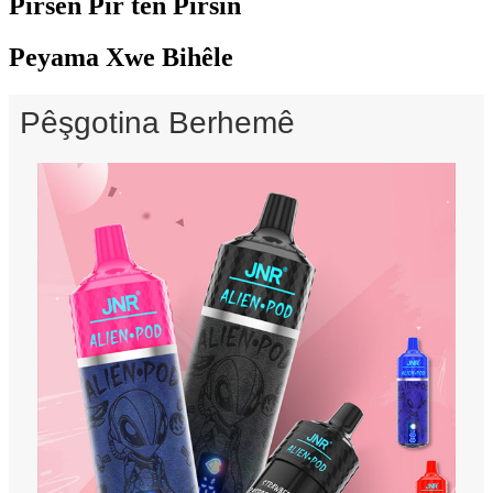
Pirsên Pir tên Pirsîn
Peyama Xwe Bihêle
Pêşgotina Berhemê