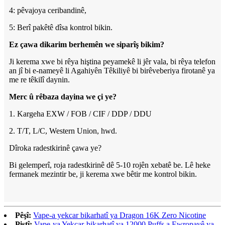
4: pêvajoya ceribandinê,
5: Berî pakêtê dîsa kontrol bikin.
Ez çawa dikarim berhemên we siparîş bikim?
Ji kerema xwe bi rêya hiştina peyamekê li jêr vala, bi rêya telefon
an jî bi e-nameyê li Agahiyên Têkiliyê bi birêveberiya firotanê ya
me re têkilî daynin.
Merc û rêbaza dayina we çi ye?
1. Kargeha EXW / FOB / CIF / DDP / DDU
2. T/T, L/C, Western Union, hwd.
Dîroka radestkirinê çawa ye?
Bi gelemperî, roja radestkirinê dê 5-10 rojên xebatê be. Lê heke
fermanek mezintir be, ji kerema xwe bêtir me kontrol bikin.
Pêşî:
Vape-a yekcar bikarhatî ya Dragon 16K Zero Nicotine
Piştî:
Vape-ya Yekcar-bikarhatî ya 12000 Puffs a Ewropayê ya