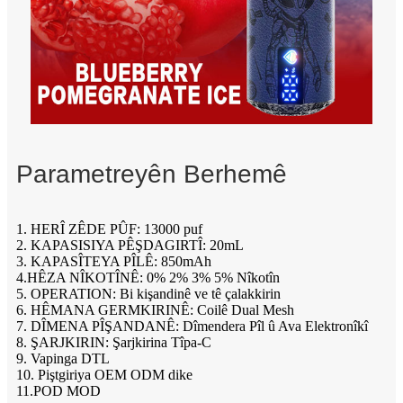
Parametreyên Berhemê
1. HERÎ ZÊDE PÛF: 13000 puf
2. KAPASISIYA PÊŞDAGIRTÎ: 20mL
3. KAPASÎTEYA PÎLÊ: 850mAh
4.HÊZA NÎKOTÎNÊ: 0% 2% 3% 5% Nîkotîn
5. OPERATION: Bi kişandinê ve tê çalakkirin
6. HÊMANA GERMKIRINÊ: Coilê Dual Mesh
7. DÎMENA PÎŞANDANÊ: Dîmendera Pîl û Ava Elektronîkî
8. ŞARJKIRIN: Şarjkirina Tîpa-C
9. Vapinga DTL
10. Piştgiriya OEM ODM dike
11.POD MOD