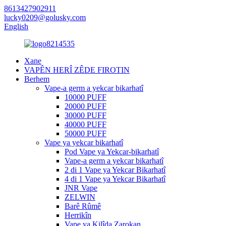
8613427902911
lucky0209@golusky.com
English
Xane
VAPÊN HERÎ ZÊDE FIROTIN
Berhem
Vape-a germ a yekcar bikarhatî
10000 PUFF
20000 PUFF
30000 PUFF
40000 PUFF
50000 PUFF
Vape ya yekcar bikarhatî
Pod Vape ya Yekcar-bikarhatî
Vape-a germ a yekcar bikarhatî
2 di 1 Vape ya Yekcar Bikarhatî
4 di 1 Vape ya Yekcar Bikarhatî
JNR Vape
ZELWIN
Barê Rûmê
Herrikîn
Vape ya Kilîda Zarokan