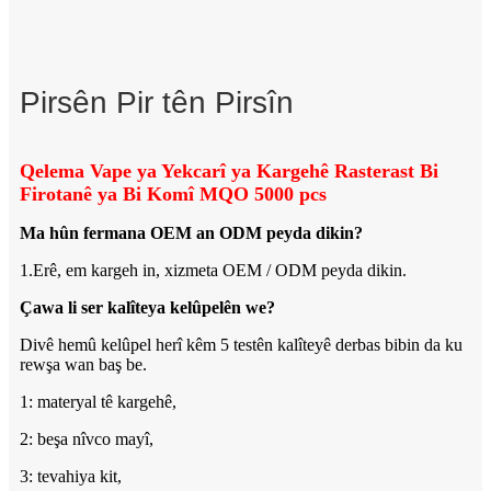
Pirsên Pir tên Pirsîn
Qelema Vape ya Yekcarî ya Kargehê Rasterast Bi
Firotanê ya Bi Komî MQO 5000 pcs
Ma hûn fermana OEM an ODM peyda dikin?
1.Erê, em kargeh in, xizmeta OEM / ODM peyda dikin.
Çawa li ser kalîteya kelûpelên we?
Divê hemû kelûpel herî kêm 5 testên kalîteyê derbas bibin da ku
rewşa wan baş be.
1: materyal tê kargehê,
2: beşa nîvco mayî,
3: tevahiya kit,