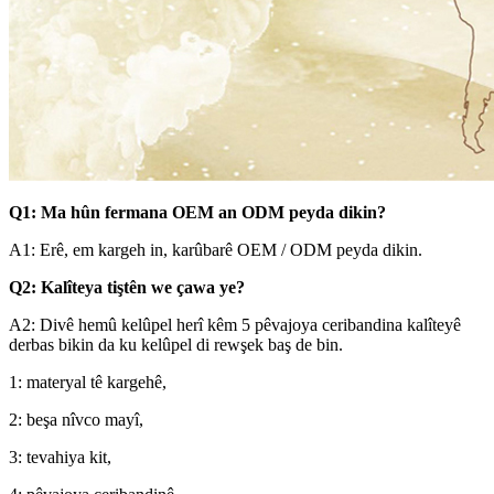
Q1: Ma hûn fermana OEM an ODM peyda dikin?
A1: Erê, em kargeh in, karûbarê OEM / ODM peyda dikin.
Q2: Kalîteya tiştên we çawa ye?
A2: Divê hemû kelûpel herî kêm 5 pêvajoya ceribandina kalîteyê
derbas bikin da ku kelûpel di rewşek baş de bin.
1: materyal tê kargehê,
2: beşa nîvco mayî,
3: tevahiya kit,