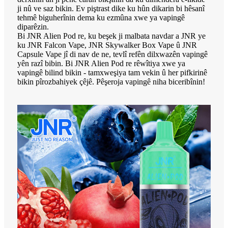
ji nû ve saz bikin. Ev piştrast dike ku hûn dikarin bi hêsanî
tehmê biguherînin dema ku ezmûna xwe ya vapingê
diparêzin.
Bi JNR Alien Pod re, ku beşek ji malbata navdar a JNR ye
ku JNR Falcon Vape, JNR Skywalker Box Vape û JNR
Capsule Vape jî di nav de ne, tevlî refên dilxwazên vapingê
yên razî bibin. Bi JNR Alien Pod re rêwîtiya xwe ya
vapingê bilind bikin - tamxweşiya tam vekin û her pifkirinê
bikin pîrozbahiyek çêjê. Pêşeroja vapingê niha biceribînin!