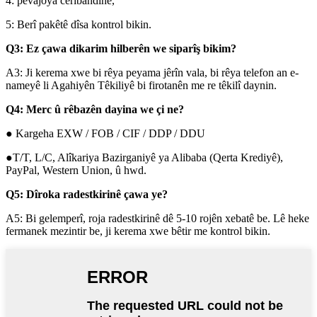
4: pêvajoya ceribandinê,
5: Berî pakêtê dîsa kontrol bikin.
Q3: Ez çawa dikarim hilberên we siparîş bikim?
A3: Ji kerema xwe bi rêya peyama jêrîn vala, bi rêya telefon an e-
nameyê li Agahiyên Têkiliyê bi firotanên me re têkilî daynin.
Q4: Merc û rêbazên dayina we çi ne?
● Kargeha EXW / FOB / CIF / DDP / DDU
●T/T, L/C, Alîkariya Bazirganiyê ya Alibaba (Qerta Krediyê),
PayPal, Western Union, û hwd.
Q5: Dîroka radestkirinê çawa ye?
A5: Bi gelemperî, roja radestkirinê dê 5-10 rojên xebatê be. Lê heke
fermanek mezintir be, ji kerema xwe bêtir me kontrol bikin.