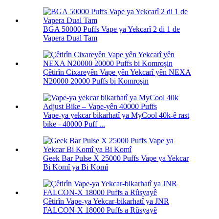
BGA 50000 Puffs Vape ya Yekcarî 2 di 1 de
Vapera Dual Tam
Çêtirîn Cixareyên Vape yên Yekcarî yên NEXA
N20000 20000 Puffs bi Komroşin
Vape-ya yekcar bikarhatî ya MyCool 40k-ê rast
bike - 40000 Puff ...
Geek Bar Pulse X 25000 Puffs Vape ya Yekcar
Bi Komî ya Bi Komî
Çêtirîn Vape-ya Yekcar-bikarhatî ya JNR
FALCON-X 18000 Puffs a Rûsyayê