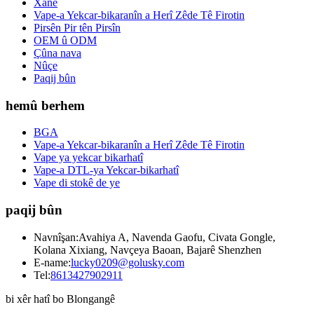
Xane
Vape-a Yekcar-bikaranîn a Herî Zêde Tê Firotin
Pirsên Pir tên Pirsîn
OEM û ODM
Çûna nava
Nûçe
Paqij bûn
hemû berhem
BGA
Vape-a Yekcar-bikaranîn a Herî Zêde Tê Firotin
Vape ya yekcar bikarhatî
Vape-a DTL-ya Yekcar-bikarhatî
Vape di stokê de ye
paqij bûn
Navnîşan:
Avahiya A, Navenda Gaofu, Civata Gongle,
Kolana Xixiang, Navçeya Baoan, Bajarê Shenzhen
E-name:
lucky0209@golusky.com
Tel:
8613427902911
bi xêr hatî bo Blongangê