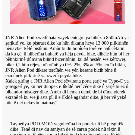
JNR Alien Pod xwedî bataryayek entegre ya bihêz a 850mAh ya
şarjkirî ye, ku piştrast dike ku hûn dikarin heya 13,000 pifkirinên
bênavber kêfê bistînin. Amûr bi du bobînên torê ve hatî çêkirin
da ku çêj û hilberîna buharê ya hêja peyda bike, dihêle hûn bi her
bêhnkirinê dûmana bilind biceribînin, ku dê hestên we kêfxweş
bike. Çi hûn rêjeya nîkotînê ya 0%, 2%, 3% an 5% tercîh bikin,
JNR Alien Pod dikare tercîhên we yên kesane bicîh bîne û
ezmûnek pifkirinê ya xwerû peyda bike.
Xalek girîng a JNR Alien Pod sêwirana porta şarjê ya Type-C ya
şoreşgerî ye, ku her dilopek e-lîkîdê herî zêde dike û şarjê bilez û
bibandor misoger dike. Amûr di heman demê de bi dîmenderek
ekranê tê ku we ji asta pîl û e-lîkîdê agahdar dike, ji ber vê yekê
hûn ê qet nekevin matmayî.
Taybetiya POD MOD veguherîna bo podek nû bê pirsgirêk
dike. Tenê di nav du saniyan de sê caran podek nû têxin û
derxînin an jî pênc caran bikşînin da ku dîmendera e-lîkîdê