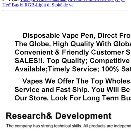
Herî Baş bi RGB-Light di Stokê de ye