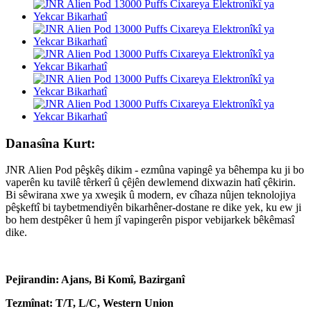
Danasîna Kurt:
JNR Alien Pod pêşkêş dikim - ezmûna vapingê ya bêhempa ku ji bo
vaperên ku tavilê têrkerî û çêjên dewlemend dixwazin hatî çêkirin.
Bi sêwirana xwe ya xweşik û modern, ev cîhaza nûjen teknolojiya
pêşkeftî bi taybetmendiyên bikarhêner-dostane re dike yek, ku ew ji
bo hem destpêker û hem jî vapingerên pispor vebijarkek bêkêmasî
dike.
Pejirandin: Ajans, Bi Komî, Bazirganî
Tezmînat: T/T, L/C, Western Union