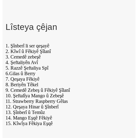
Lîsteya çêjan
1. Şînberî li ser qeşayê
2. Kîwî û Fêkiyê Şîlanî
3. Cemedê zebeşê
4. Şeftaliyên Avî
5. Razzê Şeftaliya Spî
6.Gilas û Berry
7. Qeşaya Fêkiyê
8. Beriyên Têkel
9. Cemedê Zebeş û Fêkiyê Şîlanî
10. Şeftalîya Mango û Zebeşê
11. Strawberry Raspberry Gêlas
12. Qeşaya Hinar û Şînberî
13. Şînberî û Temûz
14. Mango Eşqê Fêkiyê
15. Kîwîya Fêkiya Eşqê