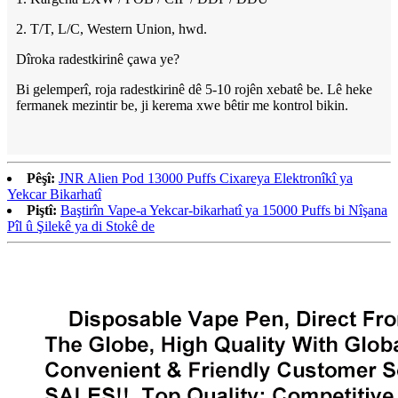
2. T/T, L/C, Western Union, hwd.
Dîroka radestkirinê çawa ye?
Bi gelemperî, roja radestkirinê dê 5-10 rojên xebatê be. Lê heke
fermanek mezintir be, ji kerema xwe bêtir me kontrol bikin.
Pêşî:
JNR Alien Pod 13000 Puffs Cixareya Elektronîkî ya
Yekcar Bikarhatî
Piştî:
Baştirîn Vape-a Yekcar-bikarhatî ya 15000 Puffs bi Nîşana
Pîl û Şilekê ya di Stokê de