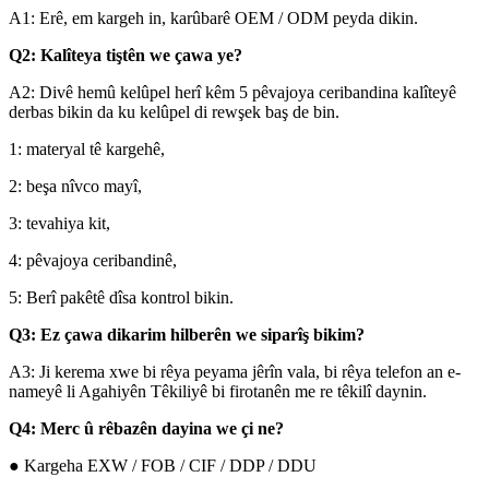
A1: Erê, em kargeh in, karûbarê OEM / ODM peyda dikin.
Q2: Kalîteya tiştên we çawa ye?
A2: Divê hemû kelûpel herî kêm 5 pêvajoya ceribandina kalîteyê
derbas bikin da ku kelûpel di rewşek baş de bin.
1: materyal tê kargehê,
2: beşa nîvco mayî,
3: tevahiya kit,
4: pêvajoya ceribandinê,
5: Berî pakêtê dîsa kontrol bikin.
Q3: Ez çawa dikarim hilberên we siparîş bikim?
A3: Ji kerema xwe bi rêya peyama jêrîn vala, bi rêya telefon an e-
nameyê li Agahiyên Têkiliyê bi firotanên me re têkilî daynin.
Q4: Merc û rêbazên dayina we çi ne?
● Kargeha EXW / FOB / CIF / DDP / DDU