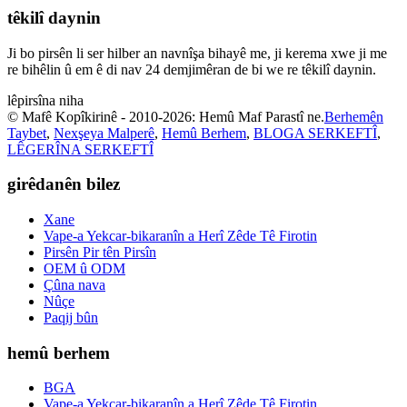
têkilî daynin
Ji bo pirsên li ser hilber an navnîşa bihayê me, ji kerema xwe ji me
re bihêlin û em ê di nav 24 demjimêran de bi we re têkilî daynin.
lêpirsîna niha
© Mafê Kopîkirinê - 2010-2026: Hemû Maf Parastî ne.
Berhemên
Taybet
,
Nexşeya Malperê
,
Hemû Berhem
,
BLOGA SERKEFTÎ
,
LÊGERÎNA SERKEFTÎ
girêdanên bilez
Xane
Vape-a Yekcar-bikaranîn a Herî Zêde Tê Firotin
Pirsên Pir tên Pirsîn
OEM û ODM
Çûna nava
Nûçe
Paqij bûn
hemû berhem
BGA
Vape-a Yekcar-bikaranîn a Herî Zêde Tê Firotin