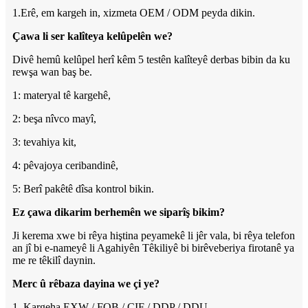
1.Erê, em kargeh in, xizmeta OEM / ODM peyda dikin.
Çawa li ser kalîteya kelûpelên we?
Divê hemû kelûpel herî kêm 5 testên kalîteyê derbas bibin da ku
rewşa wan baş be.
1: materyal tê kargehê,
2: beşa nîvco mayî,
3: tevahiya kit,
4: pêvajoya ceribandinê,
5: Berî pakêtê dîsa kontrol bikin.
Ez çawa dikarim berhemên we siparîş bikim?
Ji kerema xwe bi rêya hiştina peyamekê li jêr vala, bi rêya telefon
an jî bi e-nameyê li Agahiyên Têkiliyê bi birêveberiya firotanê ya
me re têkilî daynin.
Merc û rêbaza dayina we çi ye?
1. Kargeha EXW / FOB / CIF / DDP / DDU