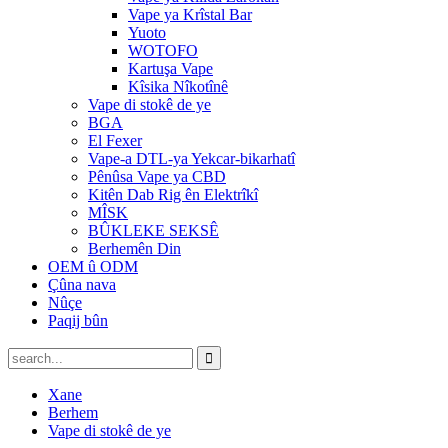
Vape ya Krîstal Bar
Yuoto
WOTOFO
Kartuşa Vape
Kîsika Nîkotînê
Vape di stokê de ye
BGA
El Fexer
Vape-a DTL-ya Yekcar-bikarhatî
Pênûsa Vape ya CBD
Kitên Dab Rig ên Elektrîkî
MÎSK
BÛKLEKE SEKSÊ
Berhemên Din
OEM û ODM
Çûna nava
Nûçe
Paqij bûn
Xane
Berhem
Vape di stokê de ye