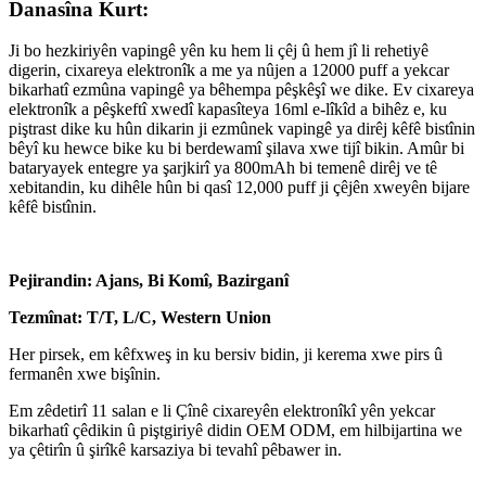
Danasîna Kurt:
Ji bo hezkiriyên vapingê yên ku hem li çêj û hem jî li rehetiyê
digerin, cixareya elektronîk a me ya nûjen a 12000 puff a yekcar
bikarhatî ezmûna vapingê ya bêhempa pêşkêşî we dike. Ev cixareya
elektronîk a pêşkeftî xwedî kapasîteya 16ml e-lîkîd a bihêz e, ku
piştrast dike ku hûn dikarin ji ezmûnek vapingê ya dirêj kêfê bistînin
bêyî ku hewce bike ku bi berdewamî şilava xwe tijî bikin. Amûr bi
bataryayek entegre ya şarjkirî ya 800mAh bi temenê dirêj ve tê
xebitandin, ku dihêle hûn bi qasî 12,000 puff ji çêjên xweyên bijare
kêfê bistînin.
Pejirandin: Ajans, Bi Komî, Bazirganî
Tezmînat: T/T, L/C, Western Union
Her pirsek, em kêfxweş in ku bersiv bidin, ji kerema xwe pirs û
fermanên xwe bişînin.
Em zêdetirî 11 salan e li Çînê cixareyên elektronîkî yên yekcar
bikarhatî çêdikin û piştgiriyê didin OEM ODM, em hilbijartina we
ya çêtirîn û şirîkê karsaziya bi tevahî pêbawer in.