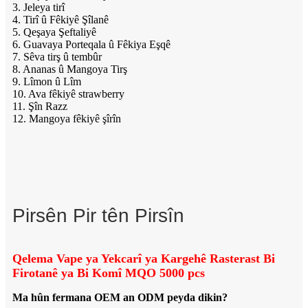
3. Jeleya tirî
4. Tirî û Fêkiyê Şîlanê
5. Qeşaya Şeftaliyê
6. Guavaya Porteqala û Fêkiya Eşqê
7. Sêva tirş û tembûr
8. Ananas û Mangoya Tirş
9. Lîmon û Lîm
10. Ava fêkiyê strawberry
11. Şîn Razz
12. Mangoya fêkiyê şîrîn
Pirsên Pir tên Pirsîn
Qelema Vape ya Yekcarî ya Kargehê Rasterast Bi
Firotanê ya Bi Komî MQO 5000 pcs
Ma hûn fermana OEM an ODM peyda dikin?