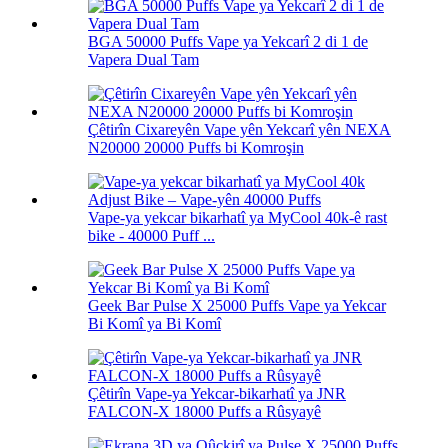
BGA 50000 Puffs Vape ya Yekcarî 2 di 1 de
Vapera Dual Tam
Çêtirîn Cixareyên Vape yên Yekcarî yên NEXA
N20000 20000 Puffs bi Komroşin
Vape-ya yekcar bikarhatî ya MyCool 40k-ê rast
bike - 40000 Puff ...
Geek Bar Pulse X 25000 Puffs Vape ya Yekcar
Bi Komî ya Bi Komî
Çêtirîn Vape-ya Yekcar-bikarhatî ya JNR
FALCON-X 18000 Puffs a Rûsyayê