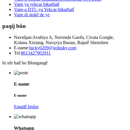
Vape ya yekcar bikarhatî
Vape-a DTL-ya Yekcar-bikarhatî
Vape di stokê de ye
paqij bûn
Navnîşan:
Avahiya A, Navenda Gaofu, Civata Gongle,
Kolana Xixiang, Navçeya Baoan, Bajarê Shenzhen
E-name:
lucky0209@golusky.com
Tel:
8613427902911
bi xêr hatî bo Blongangê
E-name
E-name
Emailê bişîne
Whatsapp