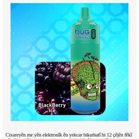
Cixareyên me yên elektronîk ên yekcar bikarhatî bi 12 çêjên fêkî