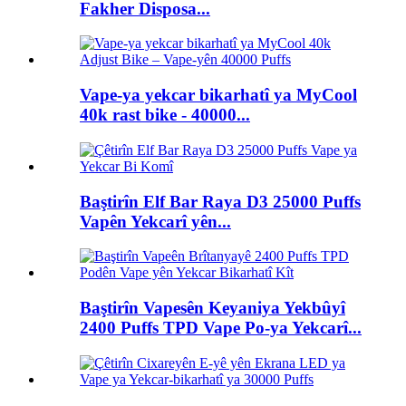
Fakher Disposa...
Vape-ya yekcar bikarhatî ya MyCool
40k rast bike - 40000...
Baştirîn Elf Bar Raya D3 25000 Puffs
Vapên Yekcarî yên...
Baştirîn Vapesên Keyaniya Yekbûyî
2400 Puffs TPD Vape Po-ya Yekcarî...