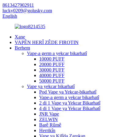
8613427902911
lucky0209@golusky.com
English
Xane
VAPÊN HERÎ ZÊDE FIROTIN
Berhem
Vape-a germ a yekcar bikarhatî
10000 PUFF
20000 PUFF
30000 PUFF
40000 PUFF
50000 PUFF
Vape ya yekcar bikarhatî
Pod Vape ya Yekcar-bikarhatî
Vape-a germ a yekcar bikarhatî
2 di 1 Vape ya Yekcar Bikarhatî
4 di 1 Vape ya Yekcar Bikarhatî
JNR Vape
ZELWIN
Barê Rûmê
Herrikîn
Vape ya Kilîda Zarokan