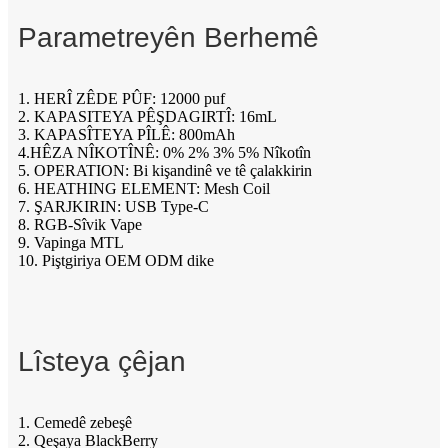
Parametreyên Berhemê
1. HERÎ ZÊDE PÛF: 12000 puf
2. KAPASITEYA PÊŞDAGIRTÎ: 16mL
3. KAPASÎTEYA PÎLÊ: 800mAh
4.HÊZA NÎKOTÎNÊ: 0% 2% 3% 5% Nîkotîn
5. OPERATION: Bi kişandinê ve tê çalakkirin
6. HEATHING ELEMENT: Mesh Coil
7. ŞARJKIRIN: USB Type-C
8. RGB-Sîvik Vape
9. Vapinga MTL
10. Piştgiriya OEM ODM dike
Lîsteya çêjan
1. Cemedê zebeşê
2. Qeşaya BlackBerry