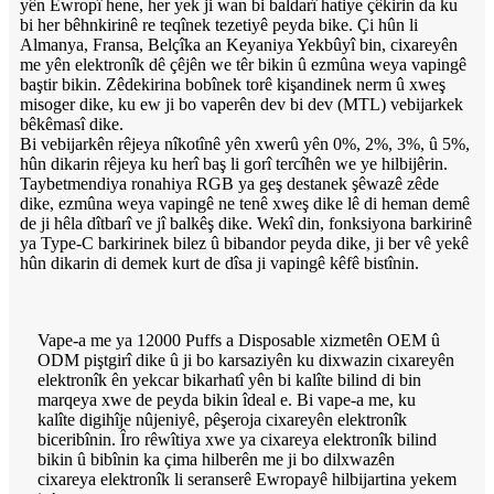
yên Ewropî hene, her yek ji wan bi baldarî hatiye çêkirin da ku
bi her bêhnkirinê re teqînek tezetiyê peyda bike. Çi hûn li
Almanya, Fransa, Belçîka an Keyaniya Yekbûyî bin, cixareyên
me yên elektronîk dê çêjên we têr bikin û ezmûna weya vapingê
baştir bikin. Zêdekirina bobînek torê kişandinek nerm û xweş
misoger dike, ku ew ji bo vaperên dev bi dev (MTL) vebijarkek
bêkêmasî dike.
Bi vebijarkên rêjeya nîkotînê yên xwerû yên 0%, 2%, 3%, û 5%,
hûn dikarin rêjeya ku herî baş li gorî tercîhên we ye hilbijêrin.
Taybetmendiya ronahiya RGB ya geş destanek şêwazê zêde
dike, ezmûna weya vapingê ne tenê xweş dike lê di heman demê
de ji hêla dîtbarî ve jî balkêş dike. Wekî din, fonksiyona barkirinê
ya Type-C barkirinek bilez û bibandor peyda dike, ji ber vê yekê
hûn dikarin di demek kurt de dîsa ji vapingê kêfê bistînin.
Vape-a me ya 12000 Puffs a Disposable xizmetên OEM û
ODM piştgirî dike û ji bo karsaziyên ku dixwazin cixareyên
elektronîk ên yekcar bikarhatî yên bi kalîte bilind di bin
marqeya xwe de peyda bikin îdeal e. Bi vape-a me, ku
kalîte digihîje nûjeniyê, pêşeroja cixareyên elektronîk
biceribînin. Îro rêwîtiya xwe ya cixareya elektronîk bilind
bikin û bibînin ka çima hilberên me ji bo dilxwazên
cixareya elektronîk li seranserê Ewropayê hilbijartina yekem