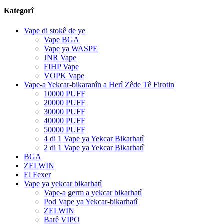
Kategorî
Vape di stokê de ye
Vape BGA
Vape ya WASPE
JNR Vape
FIHP Vape
VOPK Vape
Vape-a Yekcar-bikaranîn a Herî Zêde Tê Firotin
10000 PUFF
20000 PUFF
30000 PUFF
40000 PUFF
50000 PUFF
4 di 1 Vape ya Yekcar Bikarhatî
2 di 1 Vape ya Yekcar Bikarhatî
BGA
ZELWIN
El Fexer
Vape ya yekcar bikarhatî
Vape-a germ a yekcar bikarhatî
Pod Vape ya Yekcar-bikarhatî
ZELWIN
Barê VIPO