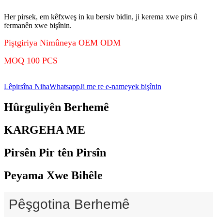
Her pirsek, em kêfxweş in ku bersiv bidin, ji kerema xwe pirs û
fermanên xwe bişînin.
Piştgiriya Nimûneya OEM ODM
MOQ 100 PCS
Lêpirsîna Niha
Whatsapp
Ji me re e-nameyek bişînin
Hûrguliyên Berhemê
KARGEHA ME
Pirsên Pir tên Pirsîn
Peyama Xwe Bihêle
Pêşgotina Berhemê