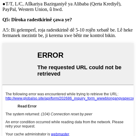
●T/T, L/C, Alîkariya Bazirganiyê ya Alibaba (Qerta Krediyê),
PayPal, Western Union, û hwd.
Q5: Dîroka radestkirinê çawa ye?
A5: Bi gelemperî, roja radestkirinê dê 5-10 rojên xebatê be. Lê heke
fermanek mezintir be, ji kerema xwe bêtir me kontrol bikin.