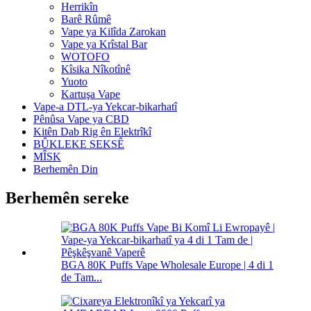
Herrikîn
Barê Rûmê
Vape ya Kilîda Zarokan
Vape ya Krîstal Bar
WOTOFO
Kîsika Nîkotînê
Yuoto
Kartuşa Vape
Vape-a DTL-ya Yekcar-bikarhatî
Pênûsa Vape ya CBD
Kitên Dab Rig ên Elektrîkî
BÛKLEKE SEKSÊ
MÎSK
Berhemên Din
Berhemên sereke
BGA 80K Puffs Vape Wholesale Europe | 4 di 1
de Tam...