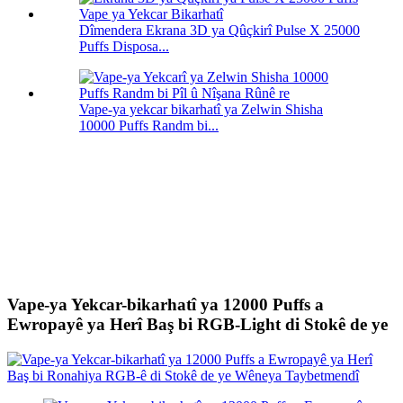
Dîmendera Ekrana 3D ya Qûçkirî Pulse X 25000
Puffs Disposa...
Vape-ya yekcar bikarhatî ya Zelwin Shisha
10000 Puffs Randm bi...
Vape-ya Yekcar-bikarhatî ya 12000 Puffs a
Ewropayê ya Herî Baş bi RGB-Light di Stokê de ye